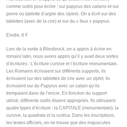
comme outils pour écrire : sur papyrus des
calams
et sur
pierre ou tablette d’argile des
stylets
. On a écrit sur des
tablettes (avec de la cire) et sur du « faux » papyrus.
Elodie, 6 F
Lors de la sortie à Bliesbruck, on a appris à écrire en
romain/ latin, nous avons appris qu’il y avait deux sortes
d’écritures : L’écriture cursive et l’écriture monumentale.
Les Romains écrivaient sur différents supports, ils
écrivaient sur des tablettes de cire avec un
stylet,
ils
écrivaient sur du Papyrus avec un
calam
qu’ils
trempaient dans de l’encre. En fonction du support
utilisé, différents outils étaient appropriés. Ils utilisaient
quatre types d’écriture : la CAPITALE (monumentale), la
cursive
, la
quadrata
et la
rustica
. Dans les inscriptions,
les textes officiels, on ne trouve que des majuscules