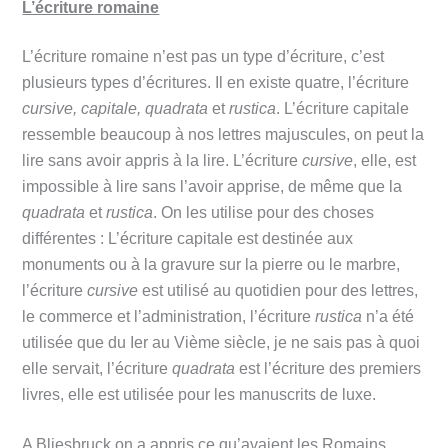
L’écriture romaine
L’écriture romaine n’est pas un type d’écriture, c’est
plusieurs types d’écritures. Il en existe quatre, l’écriture
cursive, capitale, quadrata
et
rustica
. L’écriture capitale
ressemble beaucoup à nos lettres majuscules, on peut la
lire sans avoir appris à la lire. L’écriture
cursive
, elle, est
impossible à lire sans l’avoir apprise, de même que la
quadrata
et
rustica
. On les utilise pour des choses
différentes : L’écriture capitale est destinée aux
monuments ou à la gravure sur la pierre ou le marbre,
l’écriture
cursive
est utilisé au quotidien pour des lettres,
le commerce et l’administration, l’écriture
rustica
n’a été
utilisée que du Ier au Vième siècle, je ne sais pas à quoi
elle servait, l’écriture
quadrata
est l’écriture des premiers
livres, elle est utilisée pour les manuscrits de luxe.
A Bliesbruck on a appris ce qu’avaient les Romains