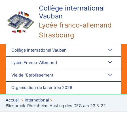
Aller
Collège international
au
Vauban
contenu
Lycée franco-allemand
Strasbourg
Collège International Vauban
Lycée Franco-Allemand
Vie de l’Etablissement
Organisation de la rentrée 2026
Accueil
International
Bliesbruck–Rheinheim, Ausflug des DFG am 23.5.’22