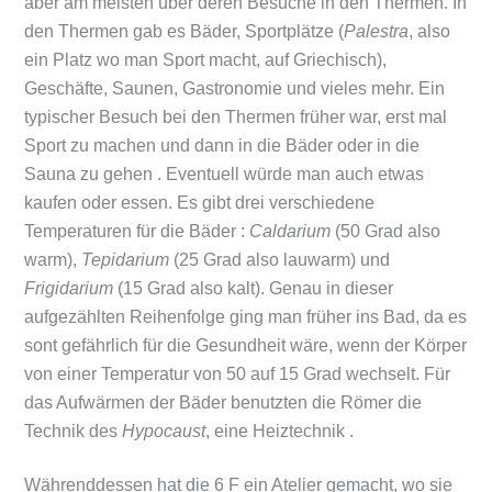
aber am meisten über deren Besuche in den Thermen. In
den Thermen gab es Bäder, Sportplätze (
Palestra
, also
ein Platz wo man Sport macht, auf Griechisch),
Geschäfte, Saunen, Gastronomie und vieles mehr. Ein
typischer Besuch bei den Thermen früher war, erst mal
Sport zu machen und dann in die Bäder oder in die
Sauna zu gehen . Eventuell würde man auch etwas
kaufen oder essen. Es gibt drei verschiedene
Temperaturen für die Bäder :
Caldarium
(50 Grad also
warm),
Tepidarium
(25 Grad also lauwarm) und
Frigidarium
(15 Grad also kalt). Genau in dieser
aufgezählten Reihenfolge ging man früher ins Bad, da es
sont gefährlich für die Gesundheit wäre, wenn der Körper
von einer Temperatur von 50 auf 15 Grad wechselt. Für
das Aufwärmen der
Bäder benutzten die Römer die
Technik des
Hypocaust
, eine Heiztechnik .
Währenddessen hat die 6 F ein Atelier gemacht, wo sie