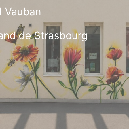
al Vauban
and de Strasbourg