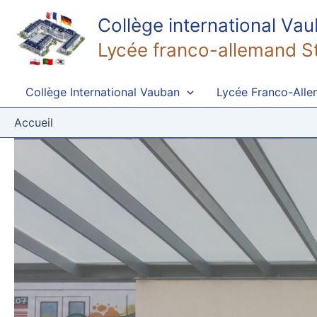
Aller
:
Collège international Va
au
Rencontres
contenu
académiques
Lycée franco-allemand S
danse
et
Collège International Vauban
Lycée Franco-All
cirque
Accueil