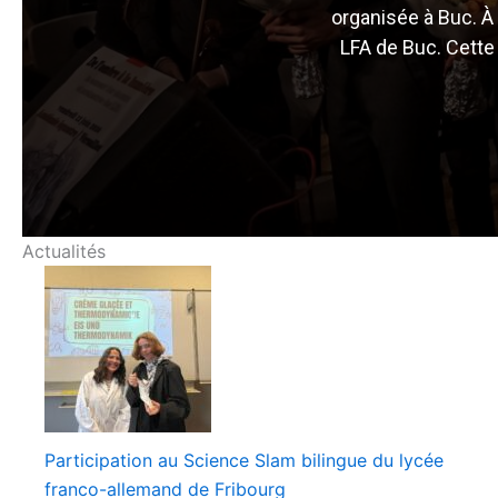
organisée à Buc. À
LFA de Buc. Cette
Actualités
Participation au Science Slam bilingue du lycée
franco-allemand de Fribourg