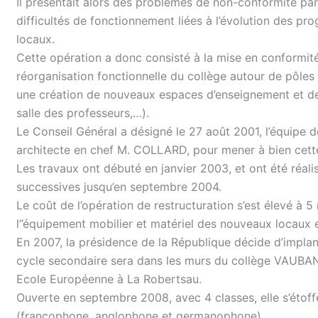
Il présentait alors des problèmes de non-conformité par
difficultés de fonctionnement liées à l’évolution des p
locaux.
Cette opération a donc consisté à la mise en conformité
réorganisation fonctionnelle du collège autour de pôles 
une création de nouveaux espaces d’enseignement et de ré
salle des professeurs,…).
Le Conseil Général a désigné le 27 août 2001, l’équip
architecte en chef M. COLLARD, pour mener à bien cett
Les travaux ont débuté en janvier 2003, et ont été réal
successives jusqu’en septembre 2004.
Le coût de l’opération de restructuration s’est élevé à 5
l’’équipement mobilier et matériel des nouveaux locaux 
En 2007, la présidence de la République décide d’impla
cycle secondaire sera dans les murs du collège VAUBAN, 
Ecole Européenne à La Robertsau.
Ouverte en septembre 2008, avec 4 classes, elle s’étoff
(francophone, anglophone et germanophone).