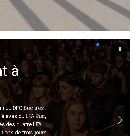
t à
mun du DFG Buc s’est
d’élèves du LFA Buc,
ves des quatre LFA
tions de trois jours