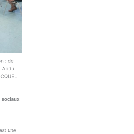
on : de
), Abdu
 BOCQUEL
x sociaux
 est
une