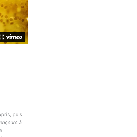
ppris, puis
uençeurs à
e