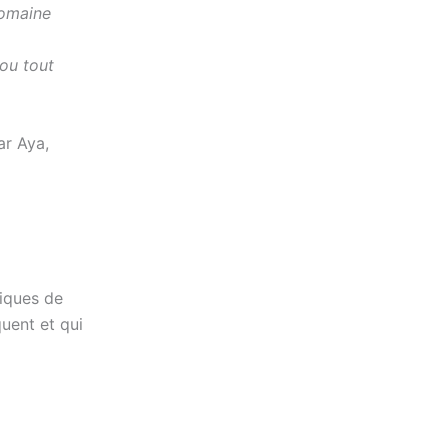
domaine
 ou tout
ar Aya,
tiques de
quent et qui