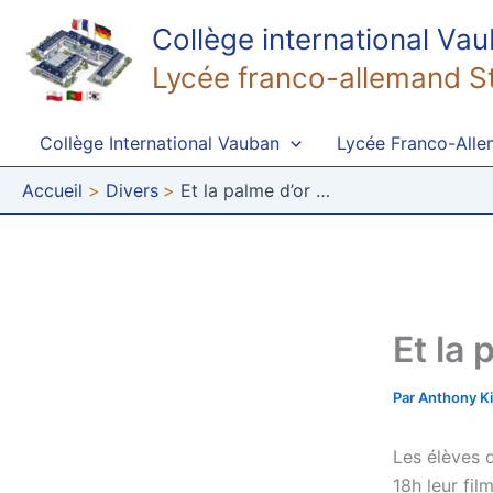
Aller
Collège international Va
au
contenu
Lycée franco-allemand S
Collège International Vauban
Lycée Franco-All
Accueil
Divers
Et la palme d’or …
Et la 
Par
Anthony K
Les élèves d
18h leur fil