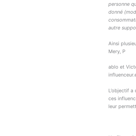
personne qu
donné (mode
consommatio
autre suppor
Ainsi plusie
Mery, P
ablo et Vict
influenceur.
L’objectif a
ces influenc
leur permett