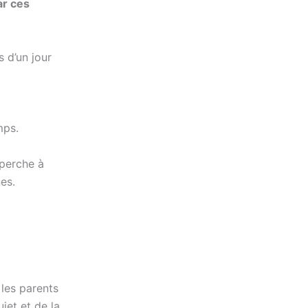
ar ces
s d’un jour
mps.
 perche à
es.
 les parents
jet et de la