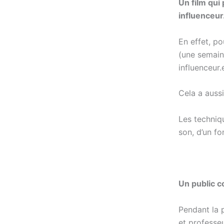
Un film qui
influenceur
En effet, po
(une semain
influenceur.
Cela a auss
Les techniqu
son, d’un fo
Un public c
Pendant la p
et professe