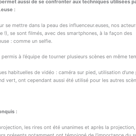
 permet aussi de se confronter aux techniques utilisées p
.euse :
ur se mettre dans la peau des influenceur.euses, nos acteur
e !), se sont filmés, avec des smartphones, à la façon des
euse : comme un selfie.
i permis à l’équipe de tourner plusieurs scènes en même te
es habituelles de vidéo : caméra sur pied, utilisation d’une
nd vert, ont cependant aussi été utilisé pour les autres scèn
onquis :
rojection, les rires ont été unanimes et après la projection,
urs présents notamment ont témoigné de l’importance du su