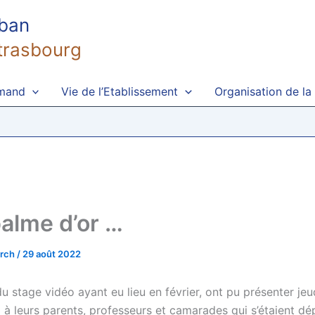
uban
trasbourg
emand
Vie de l’Etablissement
Organisation de la
palme d’or …
irch
/
29 août 2022
u stage vidéo ayant eu lieu en février, ont pu présenter jeud
m à leurs parents, professeurs et camarades qui s’étaient d