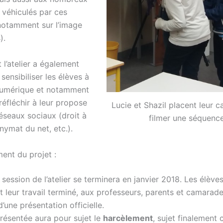
 véhiculés par ces
(notamment sur l’image
).
l’atelier a également
sensibiliser les élèves à
numérique et notamment
 réfléchir à leur propose
Lucie et Shazil placent leur 
éseaux sociaux (droit à
filmer une séquence
nymat du net, etc.).
ent du projet :
session de l’atelier se terminera en janvier 2018. Les élève
 leur travail terminé, aux professeurs, parents et camarade
d’une présentation officielle.
ésentée aura pour sujet le
harcèlement
, sujet finalement 