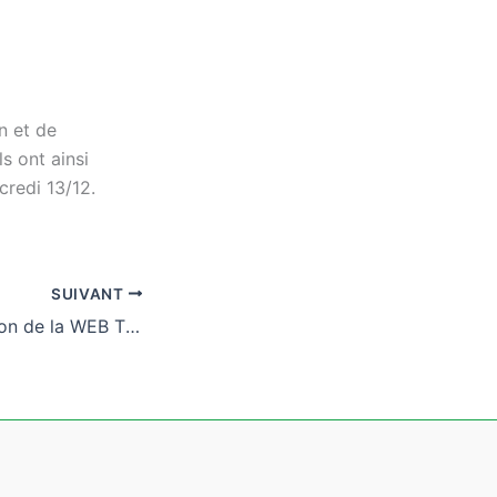
n et de
s ont ainsi
credi 13/12.
SUIVANT
La première session de la WEB TV est terminée !