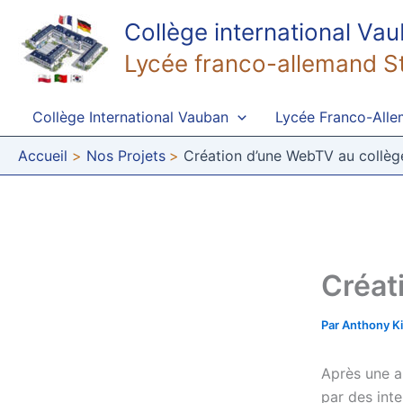
Aller
Collège international Va
au
contenu
Lycée franco-allemand S
Collège International Vauban
Lycée Franco-All
Accueil
Nos Projets
Création d’une WebTV au collèg
Créat
Par
Anthony K
Après une a
par des int