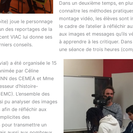
Dans un deuxième temps, en plu
connaitre les méthodes pratique
montage vidéo, les élèves sont i
oite) joue le personnage
le cadre de l’atelier à réfléchir a
’un des reportages de la
aux images et messages qu’ils vé
cent VIAC lui donne ses
à apprendre à les critiquer. Dans
rniers conseils.
une séance de trois heures (com
ial) a été organisée le 15
nimée par Céline
NN des CEMEA et Mme
sseur d’histoire-
-EMC). L’ensemble des
nsi pu analyser des images
s afin de réfléchir aux
implicites des
s pour transmettre un
ais aussi aux nombreux