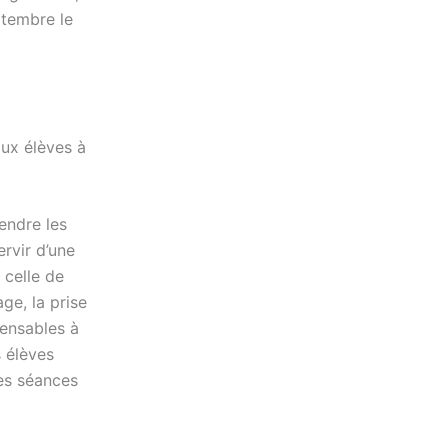
ptembre le
aux élèves à
endre les
rvir d’une
celle de
ge, la prise
pensables à
s élèves
es séances