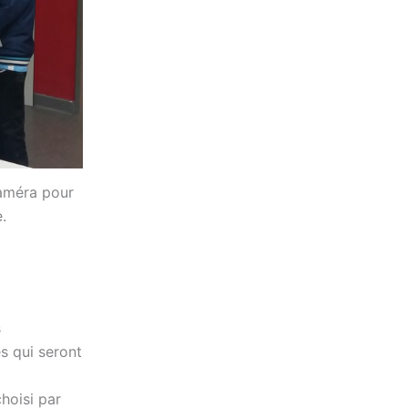
caméra pour
.
s
s qui seront
choisi par