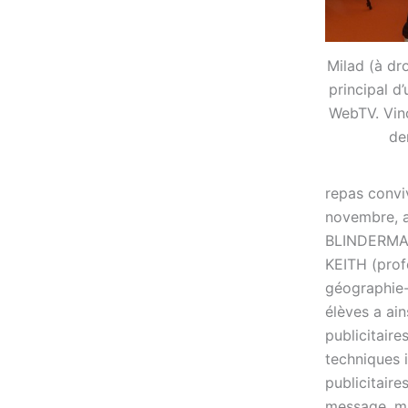
Milad (à dr
principal d
WebTV. Vin
de
repas conviv
novembre, a
BLINDERMA
KEITH (profe
géographie
élèves a ai
publicitaire
techniques 
publicitaire
message, m