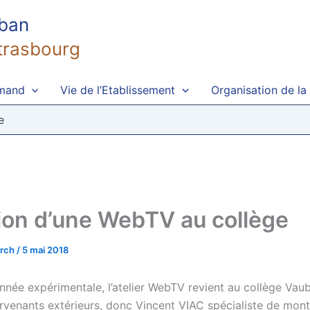
uban
trasbourg
emand
Vie de l’Etablissement
Organisation de la
e
ion d’une WebTV au collège
irch
/
5 mai 2018
nnée expérimentale, l’atelier WebTV revient au collège Vau
ervenants extérieurs, donc Vincent VIAC spécialiste de mon