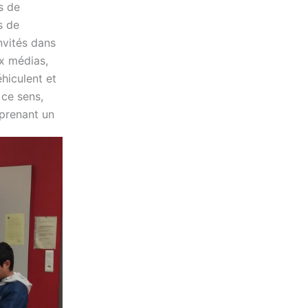
s de
s de
nvités dans
ux médias,
hiculent et
 ce sens,
prenant un