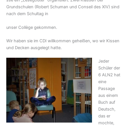
sse ein „Lesegoûter“ organisiert. Zwei Klassen der
Grundschulen (Robert Schuman und Conseil des XIV) sind
nach dem Schultag in
unser Collège gekommen.
Wir haben sie im CDI willkommen geheißen, wo wir Kissen
und Decken ausgelegt hatte.
Jeder
Schüler der
6 ALN2 hat
eine
Passage
aus einem
Buch auf
Deutsch,
das er
mochte,