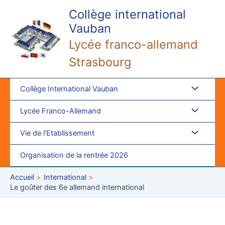
Aller
Collège international
au
Vauban
contenu
Lycée franco-allemand
Strasbourg
Collège International Vauban
Lycée Franco-Allemand
Vie de l’Etablissement
Organisation de la rentrée 2026
Accueil
International
Le goûter des 6e allemand international