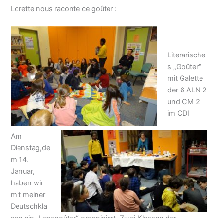
Lorette nous raconte ce goûter :
Literarische
s „Goûter“
mit Galette
der 6 ALN 2
und CM 2
im CDI
Am
Dienstag,de
m 14.
Januar,
haben wir
mit meiner
Deutschkla