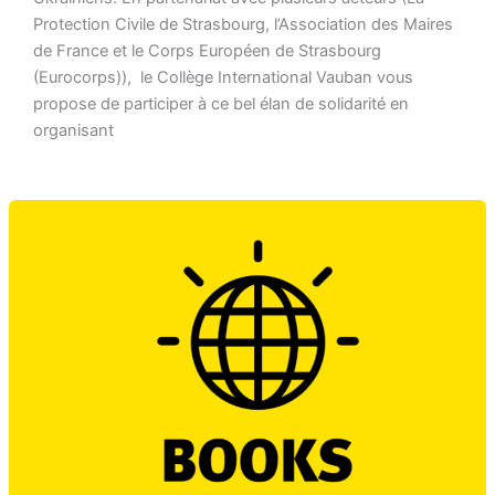
Protection Civile de Strasbourg, l’Association des Maires
de France et le Corps Européen de Strasbourg
(Eurocorps)), le Collège International Vauban vous
propose de participer à ce bel élan de solidarité en
organisant