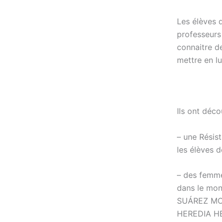
Les élèves 
professeurs 
connaitre de
mettre en l
Ils ont déco
– une Rési
les élèves d
– des femmes
dans le mo
SUÁREZ MON
HEREDIA HE