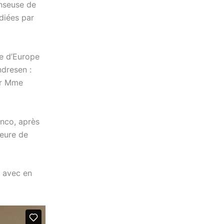
nseuse de
diées par
e d’Europe
dresen :
par Mme
enco, après
seure de
 avec en