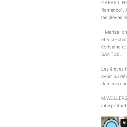
GABARRI HE
flamenco), 
les élèves
– Mariza, c
et vice-cha
écrivaine e
SANTOS.
Les élèves 
avoir pu dé
flamenco au
M.WOLLERSHE
interprétant