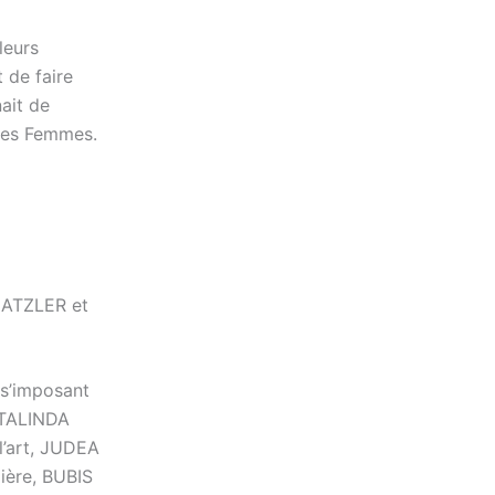
leurs
 de faire
nait de
 des Femmes.
MATZLER et
 s’imposant
STALINDA
’art, JUDEA
ère, BUBIS