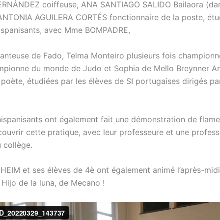
RNÁNDEZ coiffeuse, ANA SANTIAGO SALIDO Bailaora (da
ANTONIA AGUILERA CORTÉS fonctionnaire de la poste, étu
 hispanisants, avec Mme BOMPADRE,
hanteuse de Fado, Telma Monteiro plusieurs fois championn
mpionne du monde de Judo et Sophia de Mello Breynner An
t poète, étudiées par les élèves de SI portugaises dirigés 
hispanisants ont également fait une démonstration de flam
couvrir cette pratique, avec leur professeure et une profes
 collège.
IM et ses élèves de 4è ont également animé l’après-midi
 Hijo de la luna, de Mecano !