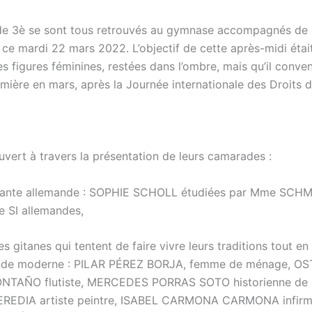
de 3è se sont tous retrouvés au gymnase accompagnés de 
ce mardi 22 mars 2022. L’objectif de cette après-midi était
s figures féminines, restées dans l’ombre, mais qu’il conve
umière en mars, après la Journée internationale des Droits
uvert à travers la présentation de leurs camarades :
stante allemande : SOPHIE SCHOLL étudiées par Mme SCH
e SI allemandes,
 gitanes qui tentent de faire vivre leurs traditions tout en
nde moderne : PILAR PÉREZ BORJA, femme de ménage, O
TAÑO flutiste, MERCEDES PORRAS SOTO historienne de l
REDIA artiste peintre, ISABEL CARMONA CARMONA infirmi