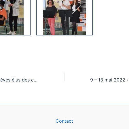
Réunions entre élèves élus des collèges International Vauban et de l’Esplanade, des lycées René Cassin et Marie Curie
Contact