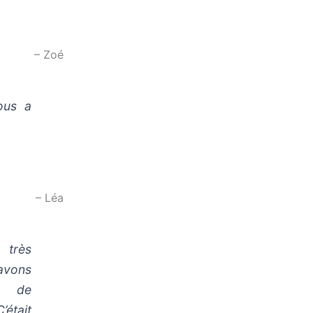
– Zoé
ous a
– Léa
 très
avons
p de
’était