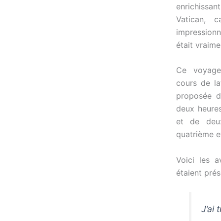
enrichissant
Vatican, c
impressionn
était vraim
Ce voyage
cours de la
proposée d
deux heure
et de deu
quatrième e
Voici les a
étaient prés
J’ai 