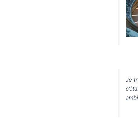
Je t
c’ét
ambi