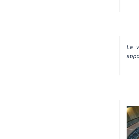
Le v
appo