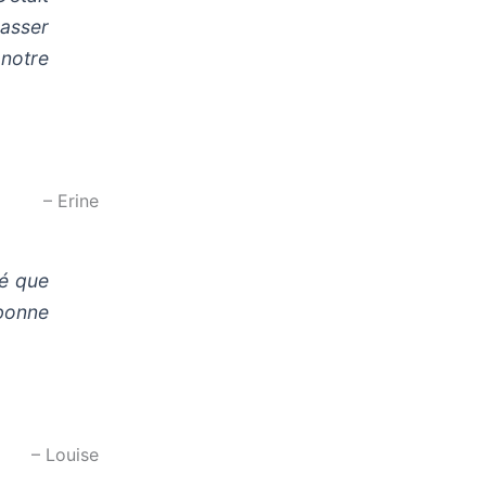
asser
notre
– Erine
vé que
 bonne
– Louise