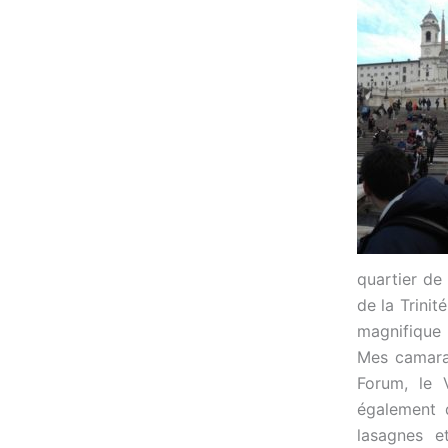
quartier de 
de la Trini
magnifique 
Mes camarad
Forum, le 
également d
lasagnes e