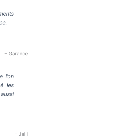
ments
ce.
– Garance
e l’on
é les
 aussi
– Jalil