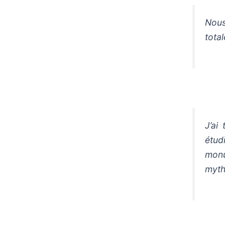
Nou
tota
J’ai
étud
monu
myth