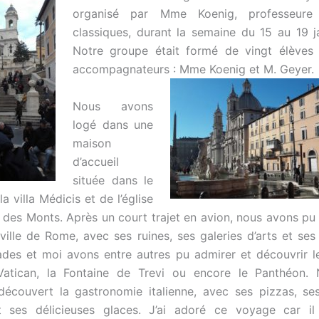
organisé par Mme Koenig, professeure 
classiques, durant la semaine du 15 au 19 j
Notre groupe était formé de vingt élèves
accompagnateurs : Mme Koenig et M. Geyer.
Nous avons
logé dans une
maison
d’accueil
située dans le
la villa Médicis et de l’église
té des Monts. Après un court trajet en avion, nous avons pu 
ville de Rome, avec ses ruines, ses galeries d’arts et ses 
es et moi avons entre autres pu admirer et découvrir le
Vatican, la Fontaine de Trevi ou encore le Panthéon.
écouvert la gastronomie italienne, avec ses pizzas, se
t ses délicieuses glaces. J’ai adoré ce voyage car il