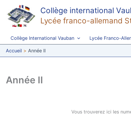
Aller
Collège international Va
au
contenu
Lycée franco-allemand S
Collège International Vauban
Lycée Franco-All
Accueil
Année II
Année II
Vous trouverez ici les num