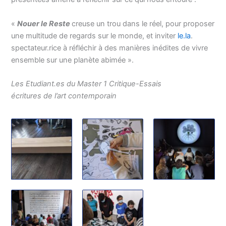
«
Nouer le Reste
creuse un trou dans le réel, pour proposer
une multitude
de
regards sur le monde, et inviter
le.la
.
spectateur.rice à réfléchir à des manières inédites
de
vivre
ensemble sur une planète abimée ».
Les Etudiant.es du Master 1 Critique-Essais
écritures
de
l’art contemporain