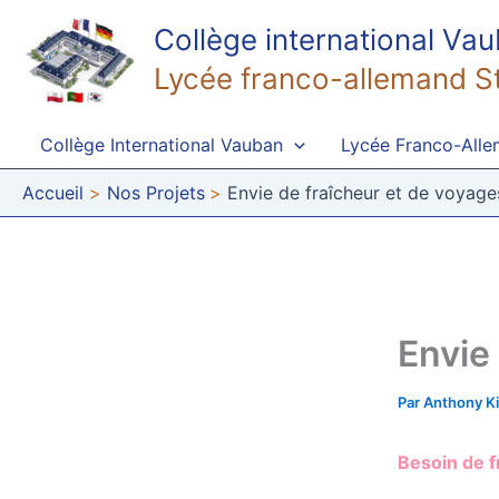
Aller
Collège international Va
au
contenu
Lycée franco-allemand S
Collège International Vauban
Lycée Franco-All
Accueil
Nos Projets
Envie de fraîcheur et de voyage
Envie
Par
Anthony K
Besoin de f