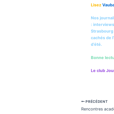
Lisez
Vaub
Nos journa
: interview
Strasbourg 
cachés de l
d’été.
Bonne lect
Le club Jou
PRÉCÉDENT