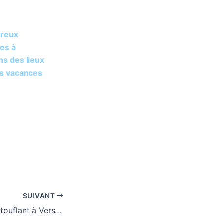
ureux
tes à
ns des lieux
es vacances
SUIVANT
Un concert époustouflant à Versailles