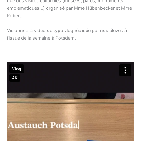
que des visites culturelles (musées, parcs, monuments
emblématiques…) organisé par Mme Hübenbecker et Mme
Robert.
Visionnez la vidéo de type vlog réalisée par nos élèves à
l’issue de la semaine à Potsdam.